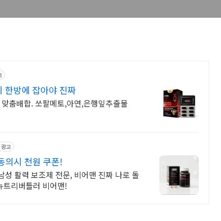
고
 한방에 잡아야 진짜
선 맞춤배합. 쏘팔메토,아연,은행잎추출물
광고
동의시 천원 쿠폰!
성 활력 보조제 전문, 비어맨 진짜 나로 돌
 뉴트리버틀러 비어맨!