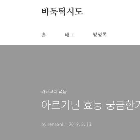
본문 바로가기
바둑턱시도
홈
태그
방명록
카테고리 없음
아르기닌 효능 궁금한
by remoni
2019. 8. 13.